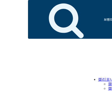
브랜드
캘리포
캘
캘