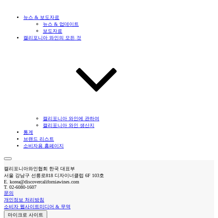
뉴스 & 보도자료
뉴스 & 업데이트
보도자료
캘리포니아 와인의 모든 것
캘리포니아 와인에 관하여
캘리포니아 와인 생산지
통계
브랜드 리스트
소비자용 홈페이지
캘리포니아와인협회 한국 대표부
서울 강남구 선릉로818 디자이너클럽 6F 103호
E.
korea@discovercaliforniawines.com
T.
02-6080-1607
문의
개인정보 처리방침
소비자 웹사이트
미디어 & 무역
마이크로 사이트