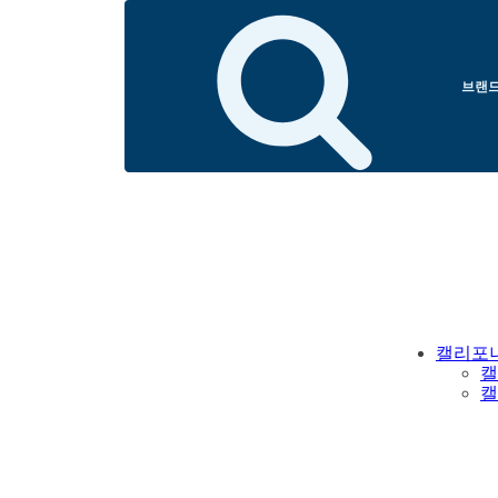
브랜드
캘리포
캘
캘