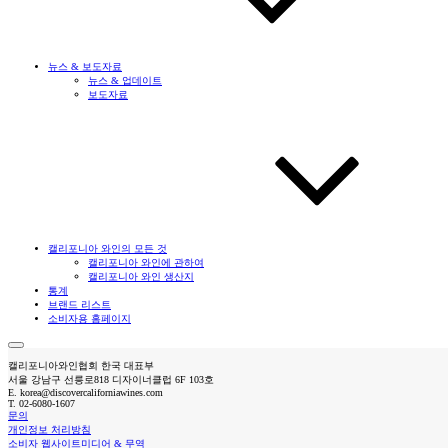
뉴스 & 보도자료
뉴스 & 업데이트
보도자료
캘리포니아 와인의 모든 것
캘리포니아 와인에 관하여
캘리포니아 와인 생산지
통계
브랜드 리스트
소비자용 홈페이지
캘리포니아와인협회 한국 대표부
서울 강남구 선릉로818 디자이너클럽 6F 103호
E.
korea@discovercaliforniawines.com
T.
02-6080-1607
문의
개인정보 처리방침
소비자 웹사이트
미디어 & 무역