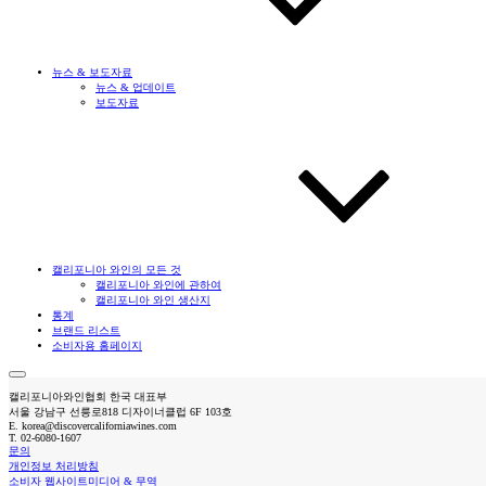
뉴스 & 보도자료
뉴스 & 업데이트
보도자료
캘리포니아 와인의 모든 것
캘리포니아 와인에 관하여
캘리포니아 와인 생산지
통계
브랜드 리스트
소비자용 홈페이지
캘리포니아와인협회 한국 대표부
서울 강남구 선릉로818 디자이너클럽 6F 103호
E.
korea@discovercaliforniawines.com
T.
02-6080-1607
문의
개인정보 처리방침
소비자 웹사이트
미디어 & 무역