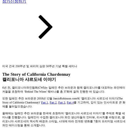
참가신청하기
미국 건국 250주년 및 파리의 심판 50주년 기념 특별 세미나
The Story of California Chardonnay
캘리포니아 샤르도네 이야기
6년 전, 캘리포니아와인협회(CWI)는 일레인 추칸 브라운과 함께 캘리포니아를 대표하는 와인메이
커들을 초청하여 ‘Behind The Wines’ 웨비나를 총 37회에 걸쳐 진행한 바 있습니다.
또한 일레인 추칸 브라운은 2018년 12월 JancisRobinson.com에 ‘캘리포니아 샤르도네 이야기(The
Story of California Chardonnay)‘
Part 1
,
Part 2
,
Part 3
,
Part 4
를 기고하여, 깊이 있는 인사이트로 큰 화
제를 불러일으켰습니다.
올해에는 일레인 추칸 브라운을 한국에 초청하여 ‘캘리포니아 샤르도네 이야기’를 주제로 특별 세
미나를 진행합니다. 일레인이 수집한 캘리포니아 와인 생산자들의 인터뷰, 리서치를 바탕으로, 캘
리포니아 샤르도네의 역사적 배경과 스타일, 시대에 따라 전개된 변화를 7종의 프리미엄 샤르도네
와인 테이스팅을 통해 소개합니다.