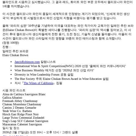
블라인드로 시음하고 심사했습니다. 그 결과 레드, 화이트 와인 부문 모두에서 캘리포니아 와인이
1위를 차지했습니다.
이 사건은 캘리포니아 와인의 품질이 세계적으로 인정받는 계기가 되었으며, ‘신세계 와인 생산
국’이 부상하게 된 시발점으로서 와인 산업의 지형을 바꿨다는 평가를 받고 있습니다.
올해 ‘파리의 심판’ 50주년을 기념하여 미국을 대표하는 와인 작가이자 교육가인 일레인 추칸 브라
운(Elaine Chukan Brown)이 특별한 세미나를 진행합니다. ‘파리의 심판’의 역사를 짚어보고, 이 사
건이 후대 캘리포니아 생산자들에게 전한 용기, 도전 정신, 기술적 신념을 돌아봅니다. 아울러 이
사건이 캘리포니아 와인 스타일에 미친 영향을 10종의 와인 테이스팅과 함께 소개합니다.
(정원 100명)
진행 :
일레인 추칸 브라운
Elain Chukan Brown
JancisRobinson.com
칼럼니스트
International Wine & Spirit Competition(IWSC) 2020 선정 ‘올해의 와인 커뮤니케이터’
Wine Business Monthly 매거진 선정 ‘2020년 와인 산업 리더’
Diversity in Wine Leadership Forum 공동 설립
The Hue Society 주최 Elaine Chukan Brown Award in Wine Education 설립
저서『
The Wines of California
』집필
시음 와인 리스트
Alma de Cattleya Sauvignon Blanc
Gallica Albarino
Freemark Abbey Chardonnay
Chateau Montelena Chardonnay
Camins 2 Dreams Grenache
Terah Wine Co. Barbera
Hirsch East Ridge Pinot Noir
Lange Twins Centennial Zinfandel
Stag's Leap SLV Cabernet Sauvignon
Mayacamas Cabernet Sauvignon
일시 및 장소
2026년 2월 27일(금) 오전 10시 ~ 오후 12시 / 그랜드 살롱