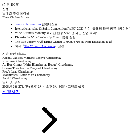
(정원 100명)
진행 :
일레인 추칸 브라운
Elain Chukan Brown
JancisRobinson.com
칼럼니스트
International Wine & Spirit Competition(IWSC) 2020 선정 ‘올해의 와인 커뮤니케이터’
Wine Business Monthly 매거진 선정 ‘2020년 와인 산업 리더’
Diversity in Wine Leadership Forum 공동 설립
The Hue Society 주최 Elaine Chukan Brown Award in Wine Education 설립
저서『
The Wines of California
』집필
시음 와인 리스트
Kendall Jackson Vintner's Reserve Chardonnay
Rombauer Chardonnay
Au Bon Climat "Nuits-Blanches au Bouge" Chardonnay
Chanin 'Bien Nacido Vineyard' Chardonnay
Frog's Leap Chardonnay
Matthiasson Linda Vista Chardonnay
Sandhi Chardonnay
일시 및 장소
2026년 2월 27일(금) 오후 2시 ~ 오후 3시 30분 / 그랜드 살롱
신청하기