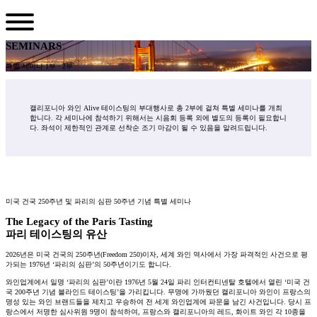
SEMINARS
특별 세미나 1부 · 2부
캘리포니아 와인 Alive 테이스팅의 부대행사로 총 2부에 걸쳐 특별 세미나를 개최
합니다. 각 세미나에 참석하기 위해서는 시음회 등록 외에 별도의 등록이 필요합니
다. 좌석이 제한적인 관계로 선착순 조기 마감이 될 수 있음을 알려드립니다.
미국 건국 250주년 및 파리의 심판 50주년 기념 특별 세미나
The Legacy of the Paris Tasting
파리 테이스팅의 유산
2026년은 미국 건국의 250주년(Freedom 250)이자, 세계 와인 역사에서 가장 파격적인 사건으로 평
가되는 1976년 ‘파리의 심판’의 50주년이기도 합니다.
와인업계에서 일명 ‘파리의 심판’이란 1976년 5월 24일 파리 인터컨티넨탈 호텔에서 열린 ‘미국 건
국 200주년 기념 블라인드 테이스팅’을 가리킵니다. 무명에 가까웠던 캘리포니아 와인이 프랑스의
명성 있는 와인 브랜드들을 제치고 우승하여 전 세계 와인업계에 파문을 남긴 사건입니다. 당시 프
랑스에서 저명한 심사위원 9명이 참석하여, 프랑스와 캘리포니아의 레드, 화이트 와인 각 10종을